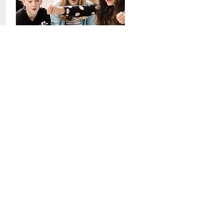
Girls Coding Club
Mädchen im Safe Space
Perspektiven in der digitalen
Berufswelt aufzeigen
mehr erfahren